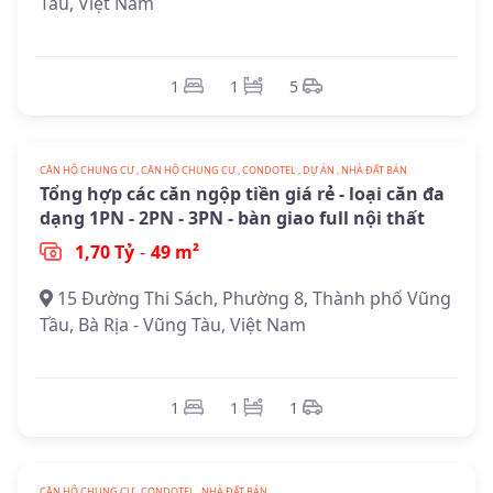
Tàu, Việt Nam
1
1
5
CĂN HỘ CHUNG CƯ , CĂN HỘ CHUNG CƯ , CONDOTEL , DỰ ÁN , NHÀ ĐẤT BÁN
Tổng hợp các căn ngộp tiền giá rẻ - loại căn đa
dạng 1PN - 2PN - 3PN - bàn giao full nội thất
1,70 Tỷ
-
49 m²
15 Đường Thi Sách, Phường 8, Thành phố Vũng
Tầu, Bà Rịa - Vũng Tàu, Việt Nam
1
1
1
CĂN HỘ CHUNG CƯ , CONDOTEL , NHÀ ĐẤT BÁN