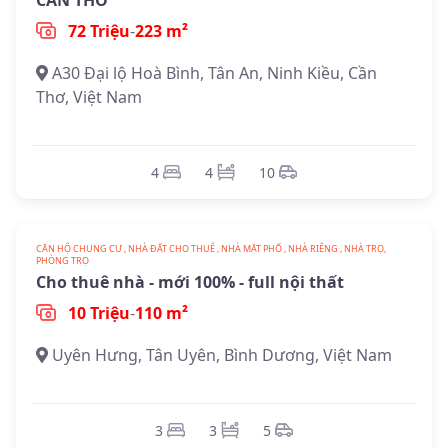
72 Triệu
-
223 m²
A30 Đại lộ Hoà Bình, Tân An, Ninh Kiều, Cần
Thơ, Việt Nam
4
4
10
CĂN HỘ CHUNG CƯ , NHÀ ĐẤT CHO THUÊ , NHÀ MẶT PHỐ , NHÀ RIÊNG , NHÀ TRỌ,
PHÒNG TRỌ
Cho thuê nhà - mới 100% - full nội thất
10 Triệu
-
110 m²
Uyên Hưng, Tân Uyên, Bình Dương, Việt Nam
3
3
5