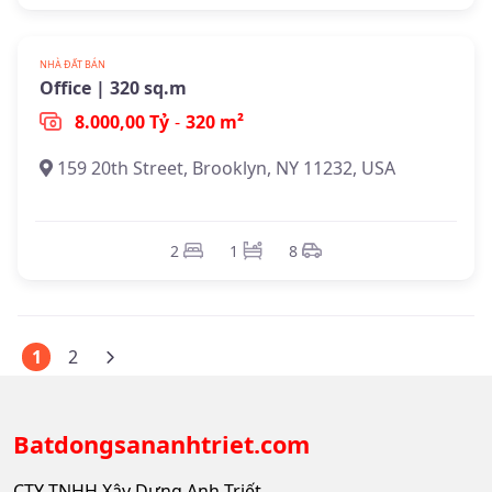
Đã xác minh
NHÀ ĐẤT BÁN
Office | 320 sq.m
8.000,00 Tỷ
-
320 m²
159 20th Street, Brooklyn, NY 11232, USA
2
1
8
1
2
Batdongsananhtriet.com
CTY TNHH Xây Dựng Anh Triết