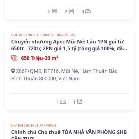
2
2
3
CĂN HỘ CHUNG CƯ , CONDOTEL , NHÀ ĐẤT BÁN
Chuyển nhượng Apec Mũi Né: Căn 1PN giá từ
650tr - 720tr, 2PN giá 1,5 tỷ (tổng giá 100%, đã
gồm VAT)
650 Triệu
-
30 m²
X86F+QM9, ĐT716, Mũi Né, Hàm Thuận Bắc,
Bình Thuận 800000, Việt Nam
1
1
NHÀ ĐẤT CHO THUÊ , VĂN PHÒNG
Chính chủ Cho thuê TÒA NHÀ VĂN PHÒNG SHB
CẦN THƠ