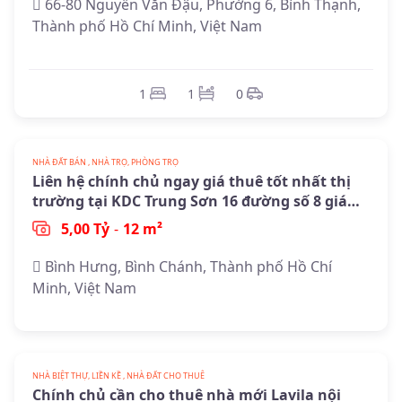
66-80 Nguyễn Văn Đậu, Phường 6, Bình Thạnh,
Thành phố Hồ Chí Minh, Việt Nam
1
1
0
NHÀ ĐẤT BÁN , NHÀ TRỌ, PHÒNG TRỌ
Liên hệ chính chủ ngay giá thuê tốt nhất thị
trường tại KDC Trung Sơn 16 đường số 8 giá
2.9-3.8tr
5,00 Tỷ
-
12 m²
Bình Hưng, Bình Chánh, Thành phố Hồ Chí
Minh, Việt Nam
NHÀ BIỆT THỰ, LIỀN KỀ , NHÀ ĐẤT CHO THUÊ
Chính chủ cần cho thuê nhà mới Lavila nội