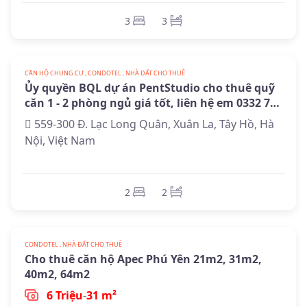
3
3
CĂN HỘ CHUNG CƯ , CONDOTEL , NHÀ ĐẤT CHO THUÊ
Ủy quyền BQL dự án PentStudio cho thuê quỹ
căn 1 - 2 phòng ngủ giá tốt, liên hệ em 0332 791
***/Zalo
559-300 Đ. Lạc Long Quân, Xuân La, Tây Hồ, Hà
Nội, Việt Nam
2
2
CONDOTEL , NHÀ ĐẤT CHO THUÊ
Cho thuê căn hộ Apec Phú Yên 21m2, 31m2,
40m2, 64m2
6 Triệu
-
31 m²