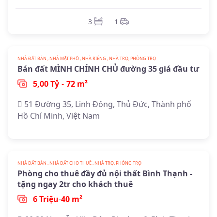
3
1
NHÀ ĐẤT BÁN , NHÀ MẶT PHỐ , NHÀ RIÊNG , NHÀ TRỌ, PHÒNG TRỌ
Bán đất MÌNH CHÍNH CHỦ đường 35 giá đầu tư
5,00 Tỷ
-
72 m²
51 Đường 35, Linh Đông, Thủ Đức, Thành phố
Hồ Chí Minh, Việt Nam
NHÀ ĐẤT BÁN , NHÀ ĐẤT CHO THUÊ , NHÀ TRỌ, PHÒNG TRỌ
Phòng cho thuê đầy đủ nội thất Bình Thạnh -
tặng ngay 2tr cho khách thuê
6 Triệu
-
40 m²