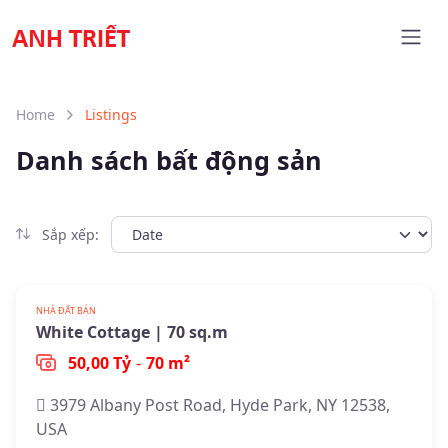
Home
Listings
Danh sách bất động sản
Sắp xếp:
Đã xác minh
NHÀ ĐẤT BÁN
White Cottage | 70 sq.m
Featured
50,00 Tỷ
-
70 m²
3979 Albany Post Road, Hyde Park, NY 12538,
USA