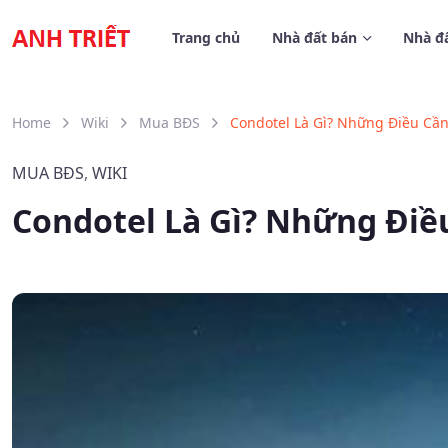
Trang chủ
Nhà đất bán
Nhà đấ
Home
Wiki
Mua BĐS
Condotel Là Gì? Những Điều Cần
MUA BĐS
,
WIKI
Condotel Là Gì? Những Điều