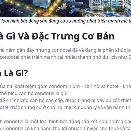
à loại hình bất động sản đang có xu hướng phát triển mạnh mẽ t
Là Gì Và Đặc Trưng Cơ Bản
 vài năm gần đây nhưng condotel đã và đang là phân khúc b
 condotel phát triển mạnh tại nhiều thành phố du lịch như
 Là Gì?
 của hai khái niệm gồm condominium – căn hộ và hotel – khá
thể hiểu căn hộ condotel là gì?
để chỉ những căn hộ cao cấp, được trang bị đầy đủ các thiết
otel khác chung cư ở chỗ nó chịu sự quản lý và vận hành t
h condotel là một loại hình bất động sản kết hợp những đặ
ạn. Condotel có khả năng thu lợi nhuận từ việc cho thuê và 