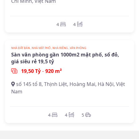
Chí Minh, Việt Nam
4
4
NHÀ ĐẤT BÁN , NHÀ MẶT PHỐ , NHÀ RIÊNG , VĂN PHÒNG
Sàn văn phòng gần 1000m2 mặt phố, sổ đỏ,
giá siêu rẻ 19,5 tỷ
19,50 Tỷ
-
920 m²
số 145 tổ 8, Thịnh Liệt, Hoàng Mai, Hà Nội, Việt
Nam
4
4
5