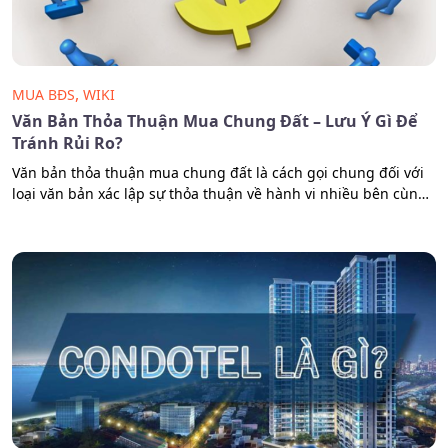
,
MUA BĐS
WIKI
Văn Bản Thỏa Thuận Mua Chung Đất – Lưu Ý Gì Để
Tránh Rủi Ro?
Văn bản thỏa thuận mua chung đất là cách gọi chung đối với
loại văn bản xác lập sự thỏa thuận về hành vi nhiều bên cùng
góp vốn để mua tài sản là đất đai cho các mục đích sử dụng
hoặc đầu tư. Vậy cần lưu ý gì khi làm loại văn bản này?…