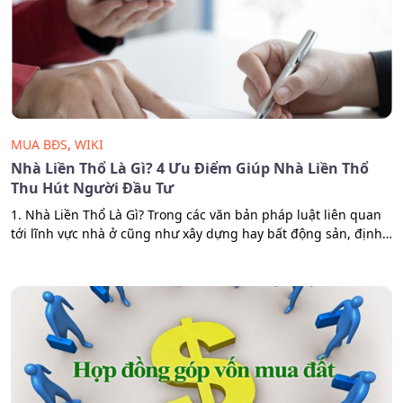
,
MUA BĐS
WIKI
Nhà Liền Thổ Là Gì? 4 Ưu Điểm Giúp Nhà Liền Thổ
Thu Hút Người Đầu Tư
1. Nhà Liền Thổ Là Gì? Trong các văn bản pháp luật liên quan
tới lĩnh vực nhà ở cũng như xây dựng hay bất động sản, định
nghĩa nhà liền thổ không được đề cập tới mà đây chỉ là tên gọi
thông dụng trong đời sống hàng ngày. Vậy thì nhà liền thổ…