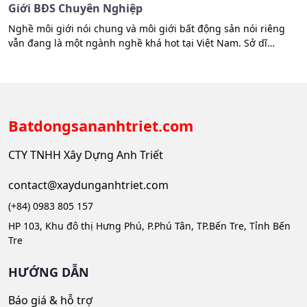
Giới BĐS Chuyên Nghiệp
Nghề môi giới nói chung và môi giới bất động sản nói riêng
vẫn đang là một ngành nghề khá hot tại Việt Nam. Sở dĩ
ngành này có nhu cầu cao như vậy là bởi môi trường làm việc
năng động và cơ hội thu nhập hấp dẫn. Vậy nghề môi giới là
gì,…
Batdongsananhtriet.com
CTY TNHH Xây Dựng Anh Triết
contact@xaydunganhtriet.com
(+84) 0983 805 157
HP 103, Khu đô thị Hưng Phú, P.Phú Tân, TP.Bến Tre, Tỉnh Bến
Tre
HƯỚNG DẪN
Báo giá & hỗ trợ