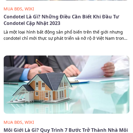
,
MUA BĐS
WIKI
Condotel Là Gì? Những Điều Cần Biết Khi Đầu Tư
Condotel Cập Nhật 2023
Là một loại hình bất động sản phổ biến trên thế giới nhưng
condotel chỉ mới thực sự phát triển và nở rộ ở Việt Nam trong
một vài năm trở lại đây. Vậy condotel là gì? Cách thức hoạt
động ra sao, cần lưu ý những gì khi đầu tư mô hình này?
Những…
,
MUA BĐS
WIKI
Môi Giới Là Gì? Quy Trình 7 Bước Trở Thành Nhà Môi