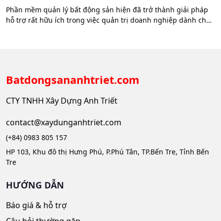
Phần mềm quản lý bất động sản hiện đã trở thành giải pháp
hỗ trợ rất hữu ích trong việc quản trị doanh nghiệp dành cho
nhà đầu tư, sàn môi giới BĐS,… Hãy cùng Batdongsan.com.vn
tham khảo 7 phần mềm quản lý bất động sản sau. 1. Phần
Mềm Quản Lý Bất Động Sản…
Batdongsananhtriet.com
CTY TNHH Xây Dựng Anh Triết
contact@xaydunganhtriet.com
(+84) 0983 805 157
HP 103, Khu đô thị Hưng Phú, P.Phú Tân, TP.Bến Tre, Tỉnh Bến
Tre
HƯỚNG DẪN
Báo giá & hỗ trợ
Câu hỏi thường gặp