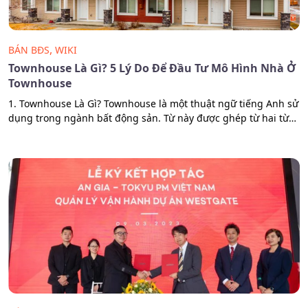
,
BÁN BĐS
WIKI
Townhouse Là Gì? 5 Lý Do Để Đầu Tư Mô Hình Nhà Ở
Townhouse
1. Townhouse Là Gì? Townhouse là một thuật ngữ tiếng Anh sử
dụng trong ngành bất động sản. Từ này được ghép từ hai từ
đơn là “town” (thị trấn, dãy phố) và “house” (ngôi nhà). Vậy nếu
dịch sang tiếng Việt thì townhouse có nghĩa là nhà phố hoặc
nhà liền kề. Tuy nhiên cách lý…