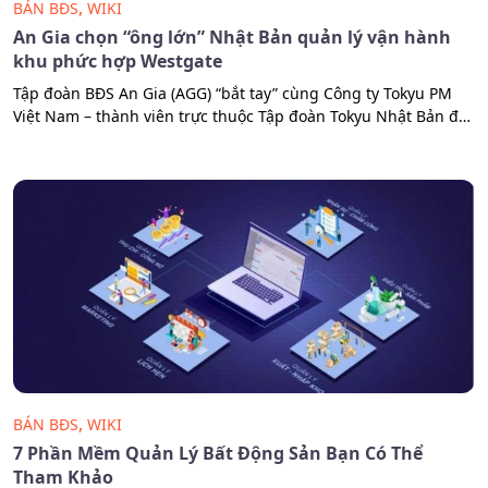
,
BÁN BĐS
WIKI
An Gia chọn “ông lớn” Nhật Bản quản lý vận hành
khu phức hợp Westgate
Tập đoàn BĐS An Gia (AGG) “bắt tay” cùng Công ty Tokyu PM
Việt Nam – thành viên trực thuộc Tập đoàn Tokyu Nhật Bản để
quản lý, vận hành khu phức hợp Westgate với quy mô hơn
2.000 căn hộ tại trung tâm hành chính Bình Chánh. Giá của
một sản phẩm bất động…
,
BÁN BĐS
WIKI
7 Phần Mềm Quản Lý Bất Động Sản Bạn Có Thể
Tham Khảo