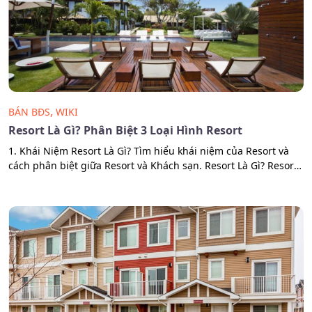
,
BÁN BĐS
WIKI
Resort Là Gì? Phân Biệt 3 Loại Hình Resort
1. Khái Niệm Resort Là Gì? Tìm hiểu khái niệm của Resort và
cách phân biệt giữa Resort và Khách sạn. Resort Là Gì? Resort
là thuật ngữ xuất hiện nhiều trong cuộc sống hàng ngày, đặc
biệt quen thuộc với những người thường xuyên đi du lịch.
Mặc dù vậy, không phải ai cũng…