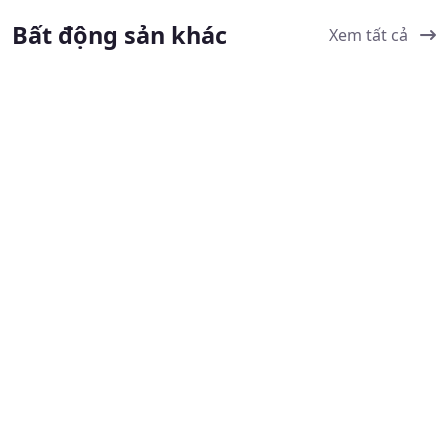
Bất động sản khác
Xem tất cả
NHÀ ĐẤT BÁN , NHÀ MẶT PHỐ , NHÀ
NHÀ ĐẤT BÁN
RIÊNG
Kho xưởng +
Bán đường xe tải
400m2 thổ cư mặt
vào 20x60m phước
tiền QL57B chỉ
3,90
-
687
trung xã Phước Mỹ
1,64
-
1200
5,7tr/m2, DT 687m2
Tỷ
m²
Trung 1.65 tỷ
SHR
Tỷ
m²
An Hóa, An Hòa, Châu
ĐT882, Tân Phú Tây,
Thành, Bến Tre, Việt
Mỏ Cày Nam, Bến Tre,
Nam
Việt Nam