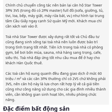
Chính chủ chuyển công tác nên bán lại căn hộ Star Tower 
3PN 3VS (trong đó có 2PN master) full đồ (sofa, giường, tủ, 
tivi, loa, bếp, máy giặt, máy rửa bát, vv.) như hình tại trung 
tâm Cầu Giấy ngay cạnh Sứ quán Mỹ mới. Khách mua chì 
cần xách vali vào ở.

Toà nhà Star Tower được xây dựng rất tốt và Chủ đầu tư 
cũng đang sinh sống tại toà nhà nên luôn được bảo trì 
trong tình trạng tốt nhất. Tiện ích trong toà nhà có phòng 
gym, bể bơi bốn mùa, sauna, nhà hàng sang trọng, cafe, 
siêu thị. Toà nhà đáp ứng tốt nhu cầu mua để ở hay cho 
khách Hàn Quốc thuê.

Các toà căn hộ xung quanh đều đang giao dịch ở mức 60 
triệu / m² và các căn 3PN thường chỉ có 2VS chứ không phải 
3VS, nên căn hộ này là lựa chọn rất hợp lý về cả giá tiền 
cũng như công năng sử dụng cho các gia đình nhiều thành 
viên, cần không gian sinh hoạt lớn, nhiều phòng chức 
năng.
Đặc điểm bất động sản