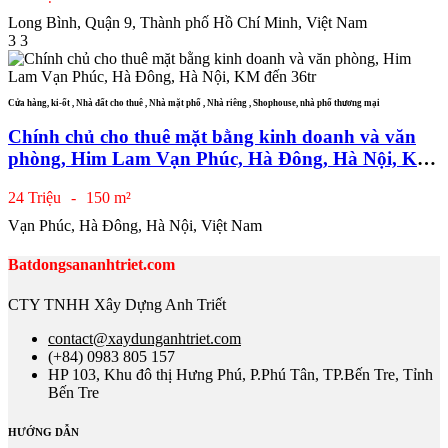
Long Bình, Quận 9, Thành phố Hồ Chí Minh, Việt Nam
3
3
Cửa hàng, ki-ốt , Nhà đất cho thuê , Nhà mặt phố , Nhà riêng , Shophouse, nhà phố thương mại
Chính chủ cho thuê mặt bằng kinh doanh và văn
phòng, Him Lam Vạn Phúc, Hà Đông, Hà Nội, KM
đến 36tr
24 Triệu
-
150 m²
Vạn Phúc, Hà Đông, Hà Nội, Việt Nam
Batdongsananhtriet.com
CTY TNHH Xây Dựng Anh Triết
contact@xaydunganhtriet.com
(+84) 0983 805 157
HP 103, Khu đô thị Hưng Phú, P.Phú Tân, TP.Bến Tre, Tỉnh
Bến Tre
HƯỚNG DẪN