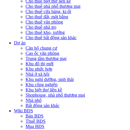
Cho thuê biệt thự liền kề
Cho thuê nhà phố thương mại
Cho thuê cửa hàng, ki-ốt
Cho thuê đất, mặt bằng
Cho thuê văn phòng
Cho thuê nhà trọ
Cho thuê kho, xưởng
Cho thuê bất động sản khác
Dự án
Căn hộ chung cư
Cao ốc văn phòng
Trung tâm thương mại
Khu đô thị mới
Khu phức hợp
Nhà ở xã hội
Khu nghỉ dưỡng, sinh thái
Khu công nghiệp
Khu biệt thự liền kề
Shophouse, nhà phố thương mại
Nhà phố
Bất động sản khác
Wiki BĐS
Bán BĐS
Thuê BĐS
Mua BĐS