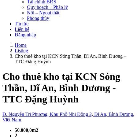
Tài chính BĐS
Quy hoạch – Pháp lý
Nội – Ngoại thất
Phong thủy
Tin tức
Liên hệ
Đăng nhập
Home
Listing
Cho thuê kho tại KCN Sóng Thần, Dĩ An, Bình Dương –
TTC Đặng Huỳnh
Cho thuê kho tại KCN Sóng
Thần, Dĩ An, Bình Dương -
TTC Đặng Huỳnh
Đ. Nguyễn Tri Phương, Khu Phố Nhị Đồng 2, Dĩ An, Bình Dương,
Việt Nam
50.000,0m2
2