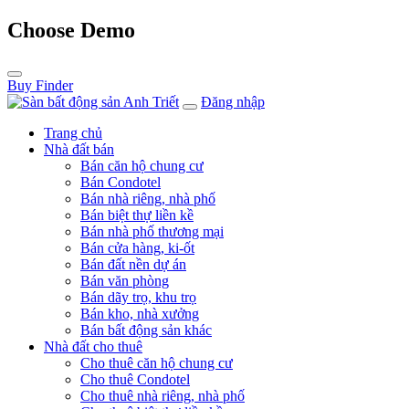
Choose Demo
Buy Finder
Đăng nhập
Trang chủ
Nhà đất bán
Bán căn hộ chung cư
Bán Condotel
Bán nhà riêng, nhà phố
Bán biệt thự liền kề
Bán nhà phố thương mại
Bán cửa hàng, ki-ốt
Bán đất nền dự án
Bán văn phòng
Bán dãy trọ, khu trọ
Bán kho, nhà xưởng
Bán bất động sản khác
Nhà đất cho thuê
Cho thuê căn hộ chung cư
Cho thuê Condotel
Cho thuê nhà riêng, nhà phố