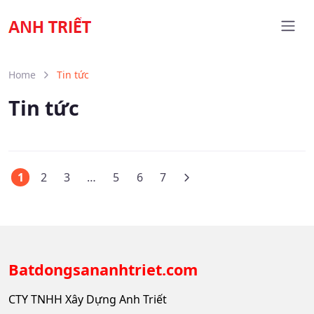
Home
Tin tức
Tin tức
1
2
3
…
5
6
7
Batdongsananhtriet.com
CTY TNHH Xây Dựng Anh Triết