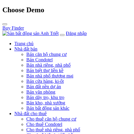
Choose Demo
Buy Finder
Đăng nhập
Trang chủ
Nhà đất bán
Bán căn hộ chung cư
Bán Condotel
Bán nhà riêng, nhà phố
Bán biệt thự liền kề
Bán nhà phố thương mại
Bán cửa hàng, ki-ốt
Bán đất nền dự án
Bán văn phòng
Bán dãy trọ, khu trọ
Bán kho, nhà xưởng
Bán bất động sản khác
Nhà đất cho thuê
Cho thuê căn hộ chung cư
Cho thuê Condotel
Cho thuê nhà riêng, nhà phố