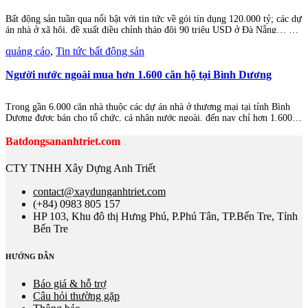
Bất động sản tuần qua nổi bật với tin tức về gói tín dụng 120.000 tỷ; các dự
án nhà ở xã hội, đề xuất điều chỉnh tháp đôi 90 triệu USD ở Đà Nẵng… Có
đất sạch, vẫn mất 500 ngày mới xin được chủ trương đầu tư nhà ở xã hội
quảng cáo
,
Tin tức bất động sản
Câu chuyện…
Người nước ngoài mua hơn 1.600 căn hộ tại Bình Dương
Trong gần 6.000 căn nhà thuộc các dự án nhà ở thương mại tại tỉnh Bình
Dương được bán cho tổ chức, cá nhân nước ngoài, đến nay chỉ hơn 1.600
căn có chủ sở hữu. Theo Sở Xây dựng tỉnh Bình Dương, tính đến tháng
5/2023, trên địa bàn tỉnh có 40 dự án nhà…
Batdongsananhtriet.com
CTY TNHH Xây Dựng Anh Triết
contact@xaydunganhtriet.com
(+84) 0983 805 157
HP 103, Khu đô thị Hưng Phú, P.Phú Tân, TP.Bến Tre, Tỉnh
Bến Tre
HƯỚNG DẪN
Báo giá & hỗ trợ
Câu hỏi thường gặp