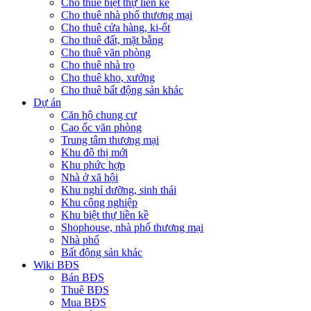
Cho thuê biệt thự liền kề
Cho thuê nhà phố thương mại
Cho thuê cửa hàng, ki-ốt
Cho thuê đất, mặt bằng
Cho thuê văn phòng
Cho thuê nhà trọ
Cho thuê kho, xưởng
Cho thuê bất động sản khác
Dự án
Căn hộ chung cư
Cao ốc văn phòng
Trung tâm thương mại
Khu đô thị mới
Khu phức hợp
Nhà ở xã hội
Khu nghỉ dưỡng, sinh thái
Khu công nghiệp
Khu biệt thự liền kề
Shophouse, nhà phố thương mại
Nhà phố
Bất động sản khác
Wiki BĐS
Bán BĐS
Thuê BĐS
Mua BĐS